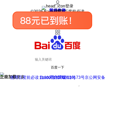
登录
我的关注
我的收藏
皮肤中心
用户反馈
设置
©2026 Baidu 使用百度前必读
百度一下
正在加载
上滑加载更多
用户反馈
使用百度前必读 Baidu 京ICP证030173号
京公网安备11000002000001号