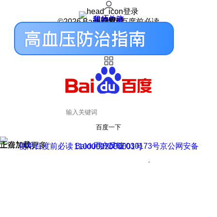
登录
我的关注
我的收藏
皮肤中心
用户反馈
设置
©2026 Baidu 使用百度前必读
百度一下
正在加载
上滑加载更多
用户反馈
使用百度前必读 Baidu 京ICP证030173号
京公网安备11000002000001号