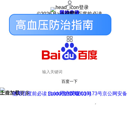
登录
我的关注
我的收藏
皮肤中心
用户反馈
设置
©2026 Baidu 使用百度前必读
百度一下
正在加载
上滑加载更多
用户反馈
使用百度前必读 Baidu 京ICP证030173号
京公网安备11000002000001号