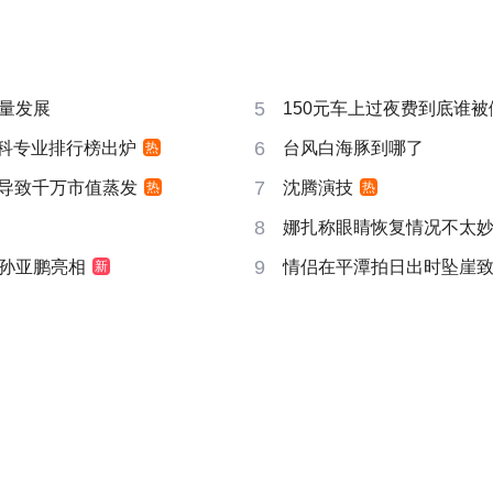
5
量发展
150元车上过夜费到底谁被
6
”本科专业排行榜出炉
台风白海豚到哪了
热
7
告导致千万市值蒸发
沈腾演技
热
热
8
娜扎称眼睛恢复情况不太
9
孙亚鹏亮相
情侣在平潭拍日出时坠崖
新