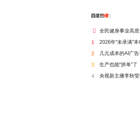


全民健身事业高质
1
2026年“未录满
2
几元成本的AI广
3
生产也能“拼单”了
4
央视新主播李秋莹