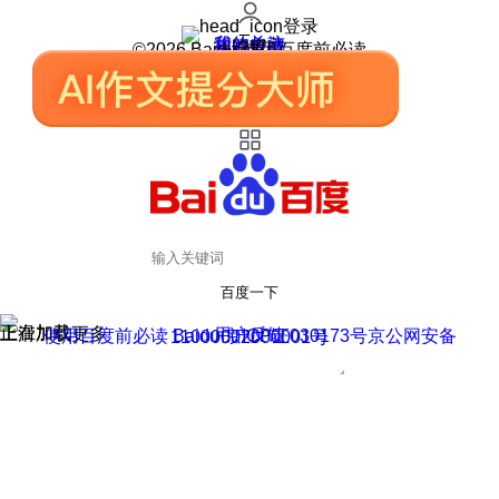
登录
我的关注
我的收藏
皮肤中心
用户反馈
设置
©2026 Baidu 使用百度前必读
百度一下
正在加载
上滑加载更多
用户反馈
使用百度前必读 Baidu 京ICP证030173号
京公网安备11000002000001号