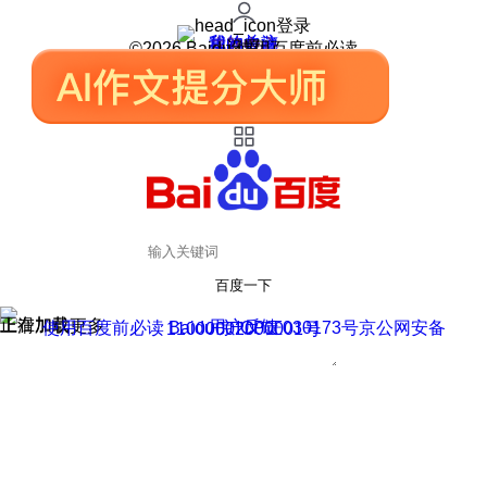
登录
我的关注
我的收藏
皮肤中心
用户反馈
设置
©2026 Baidu 使用百度前必读
百度一下
正在加载
上滑加载更多
用户反馈
使用百度前必读 Baidu 京ICP证030173号
京公网安备11000002000001号