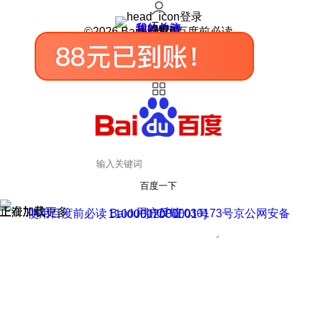
登录
我的关注
我的收藏
皮肤中心
用户反馈
设置
©2026 Baidu 使用百度前必读
百度一下
正在加载
上滑加载更多
用户反馈
使用百度前必读 Baidu 京ICP证030173号
京公网安备11000002000001号