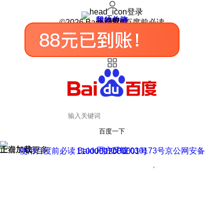
登录
我的关注
我的收藏
皮肤中心
用户反馈
设置
©2026 Baidu 使用百度前必读
百度一下
正在加载
上滑加载更多
用户反馈
使用百度前必读 Baidu 京ICP证030173号
京公网安备11000002000001号