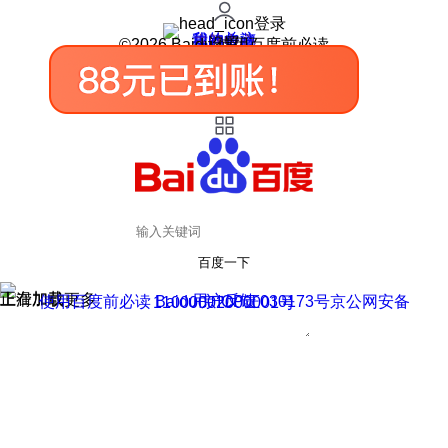
登录
我的关注
我的收藏
皮肤中心
用户反馈
设置
©2026 Baidu 使用百度前必读
百度一下
正在加载
上滑加载更多
用户反馈
使用百度前必读 Baidu 京ICP证030173号
京公网安备11000002000001号