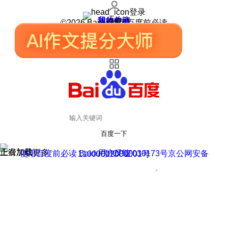
登录
我的关注
我的收藏
皮肤中心
用户反馈
设置
©2026 Baidu 使用百度前必读
百度一下
正在加载
上滑加载更多
用户反馈
使用百度前必读 Baidu 京ICP证030173号
京公网安备11000002000001号