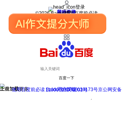
登录
我的关注
我的收藏
皮肤中心
用户反馈
设置
©2026 Baidu 使用百度前必读
百度一下
正在加载
上滑加载更多
用户反馈
使用百度前必读 Baidu 京ICP证030173号
京公网安备11000002000001号