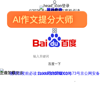
登录
我的关注
我的收藏
皮肤中心
用户反馈
设置
©2026 Baidu 使用百度前必读
百度一下
正在加载
上滑加载更多
用户反馈
使用百度前必读 Baidu 京ICP证030173号
京公网安备11000002000001号