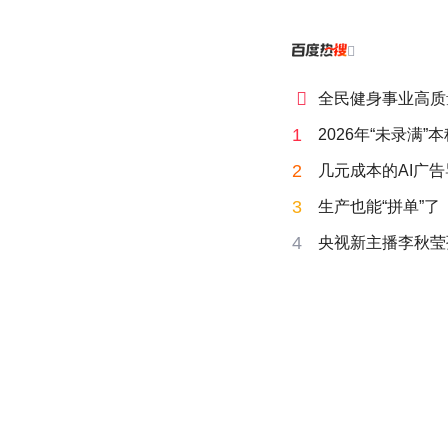


全民健身事业高质
1
2026年“未录满
2
几元成本的AI广
3
生产也能“拼单”了
4
央视新主播李秋莹