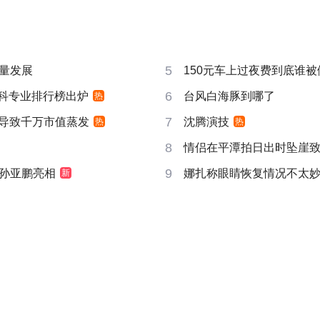
5
量发展
150元车上过夜费到底谁被
6
”本科专业排行榜出炉
台风白海豚到哪了
热
7
告导致千万市值蒸发
沈腾演技
热
热
8
情侣在平潭拍日出时坠崖
9
孙亚鹏亮相
娜扎称眼睛恢复情况不太
新