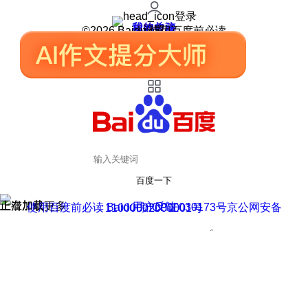
登录
我的关注
我的收藏
皮肤中心
用户反馈
设置
©2026 Baidu 使用百度前必读
百度一下
正在加载
上滑加载更多
用户反馈
使用百度前必读 Baidu 京ICP证030173号
京公网安备11000002000001号