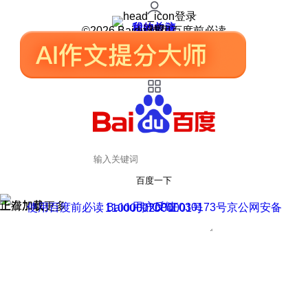
登录
我的关注
我的收藏
皮肤中心
用户反馈
设置
©2026 Baidu 使用百度前必读
百度一下
正在加载
上滑加载更多
用户反馈
使用百度前必读 Baidu 京ICP证030173号
京公网安备11000002000001号