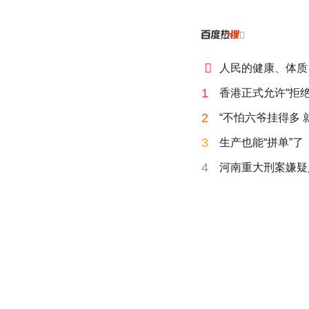


人民的健康、体质
1
香港正式允许“拒绝
2
“不怕六爷挂得多 
3
生产也能“拼单”了
4
河南重大刑案嫌疑