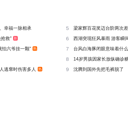
5
、幸福一脉相承
梁家辉百花奖迈台阶两次
6
抢救”
西湖突现狂风暴雨 游客瞬
新
7
就怕六爷挂一颗”
台风白海豚闭眼意味着什
热
8
14岁男孩因家长放纵确诊
9
人逃窜时伤害多人
沈腾到国外先把毛裤脱了
热