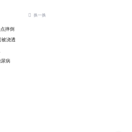

换一换
差点摔倒
间被浇透
么
糖尿病