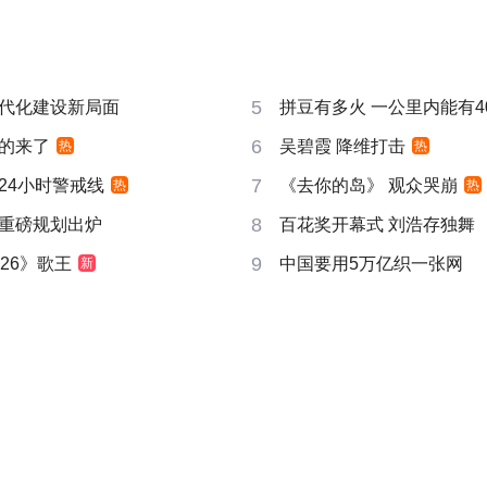
5
代化建设新局面
拼豆有多火 一公里内能有4
6
的来了
吴碧霞 降维打击
热
热
7
24小时警戒线
《去你的岛》 观众哭崩
热
热
8
重磅规划出炉
百花奖开幕式 刘浩存独舞
9
26》歌王
中国要用5万亿织一张网
新