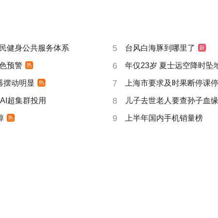
5
民健身公共服务体系
台风白海豚到哪里了
新
6
色预警
年仅23岁 夏士远空降时坠
热
7
器摆动明显
上海市要求及时果断停课
热
8
AI超集群投用
儿子去世老人要查孙子血
9
掉
上半年国内手机销量榜
热