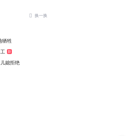

换一换
地牺牲
停工
新
缘儿媳拒绝