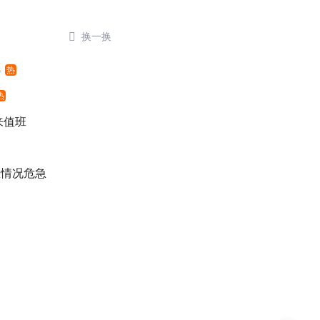

换一换
外
热
热
来值班
医情况危急