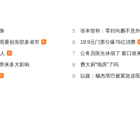
5
身
张本智和：零封向鹏不意
6
雨重创东部多省市
19.9元门票引爆76亿消费
热
7
万人
公务员医生休假了 窗口谁
热
8
带来多大影响
费大厨“塌房”了吗
9
以媒：穆杰塔巴被紧急送
热