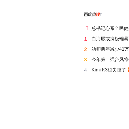


总书记心系全民健
1
白海豚或携极端暴
2
幼师两年减少41
3
今年第二强台风将
4
Kimi K3也失控了