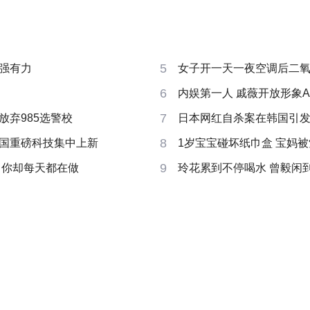
5
强有力
女子开一天一夜空调后二
6
内娱第一人 戚薇开放形象A
7
放弃985选警校
日本网红自杀案在韩国引
8
国重磅科技集中上新
1岁宝宝碰坏纸巾盒 宝妈被索赔
9
 你却每天都在做
玲花累到不停喝水 曾毅闲