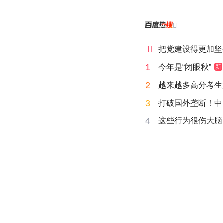


把党建设得更加坚
1
今年是“闭眼秋”
新
2
越来越多高分考生
3
打破国外垄断！中
4
这些行为很伤大脑