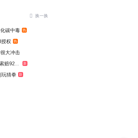

换一换
氧化碳中毒
热
I授权
热
发很大冲击
924元
新
到玩猜拳
新