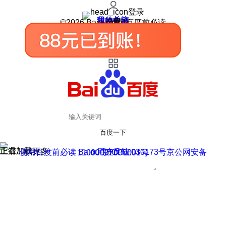
登录
我的关注
我的收藏
皮肤中心
用户反馈
设置
©2026 Baidu 使用百度前必读
百度一下
正在加载
上滑加载更多
用户反馈
使用百度前必读 Baidu 京ICP证030173号
京公网安备11000002000001号